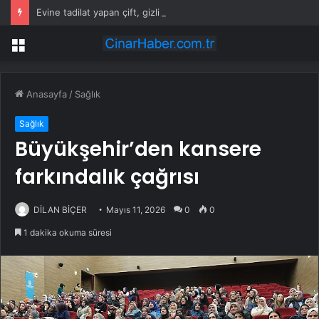
Evine tadilat yapan çift, gizli bölmede deste deste para buldu
Menü
Anasayfa
/
Sağlık
Sağlık
Büyükşehir’den kansere
farkındalık çağrısı
DİLAN BİÇER
Mayıs 11, 2026
0
0
1 dakika okuma süresi