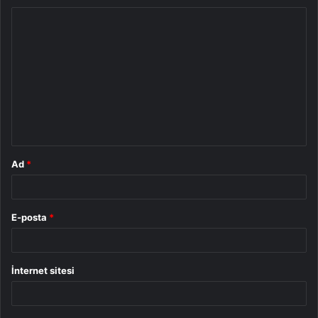
Y
o
r
u
m
*
Ad
*
E-posta
*
İnternet sitesi