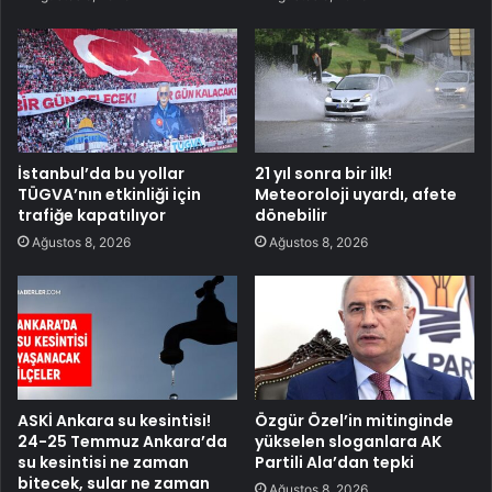
İstanbul’da bu yollar
21 yıl sonra bir ilk!
TÜGVA’nın etkinliği için
Meteoroloji uyardı, afete
trafiğe kapatılıyor
dönebilir
Ağustos 8, 2026
Ağustos 8, 2026
ASKİ Ankara su kesintisi!
Özgür Özel’in mitinginde
24-25 Temmuz Ankara’da
yükselen sloganlara AK
su kesintisi ne zaman
Partili Ala’dan tepki
bitecek, sular ne zaman
Ağustos 8, 2026