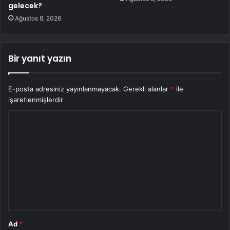
gelecek?
Ağustos 8, 2026
Bir yanıt yazın
E-posta adresiniz yayınlanmayacak.
Gerekli alanlar
*
ile
işaretlenmişlerdir
Y
o
r
u
m
*
Ad
*