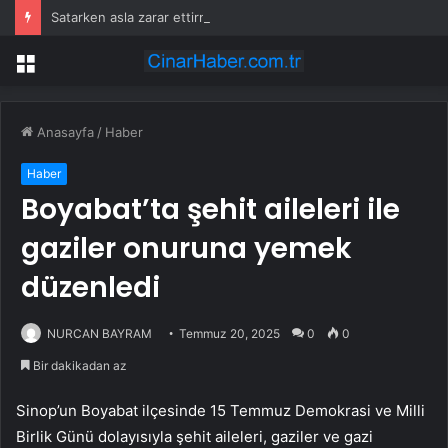
Satarken asla zarar ettirmeyen ikinci el araçlar
Menü
Anasayfa
/
Haber
Haber
Boyabat’ta şehit aileleri ile
gaziler onuruna yemek
düzenledi
NURCAN BAYRAM
Temmuz 20, 2025
0
0
Bir dakikadan az
Sinop’un Boyabat ilçesinde 15 Temmuz Demokrasi ve Milli
Birlik Günü dolayısıyla şehit aileleri, gaziler ve gazi