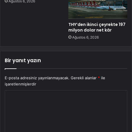
Ağustos 6, 2026
THY’den ikinci çeyrekte 197
milyon dolar net kâr
Ağustos 6, 2026
Bir yanıt yazın
E-posta adresiniz yayınlanmayacak.
Gerekli alanlar
*
ile
işaretlenmişlerdir
Y
o
r
u
m