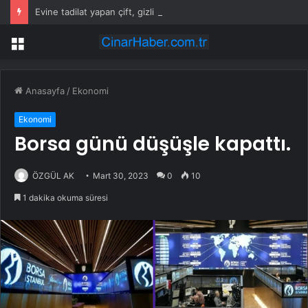
Evine tadilat yapan çift, gizli bölmede deste deste para buldu
Menü
Anasayfa
/
Ekonomi
Ekonomi
Borsa günü düşüşle kapattı.
ÖZGÜL AK
Mart 30, 2023
0
10
1 dakika okuma süresi