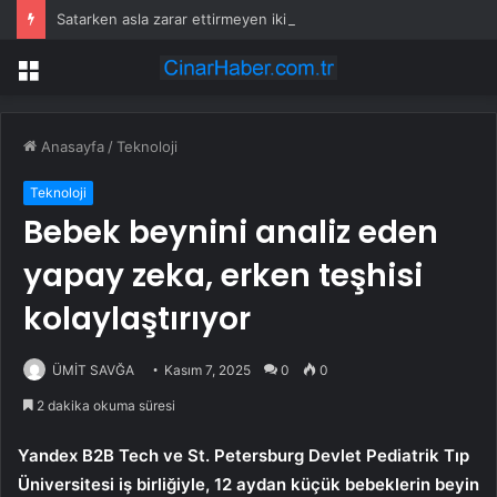
Satarken asla zarar ettirmeyen ikinci el araçlar
Menü
Anasayfa
/
Teknoloji
Teknoloji
Bebek beynini analiz eden
yapay zeka, erken teşhisi
kolaylaştırıyor
ÜMİT SAVĞA
Kasım 7, 2025
0
0
2 dakika okuma süresi
Yandex B2B Tech ve St. Petersburg Devlet Pediatrik Tıp
Üniversitesi iş birliğiyle, 12 aydan küçük bebeklerin beyin