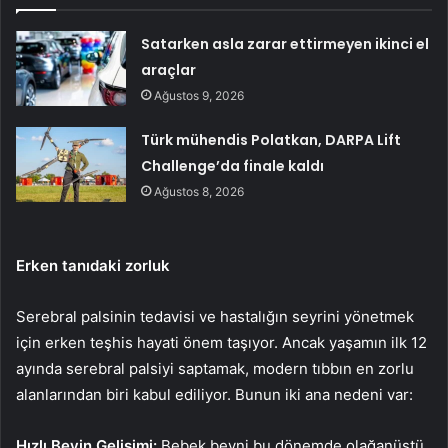
Satarken asla zarar ettirmeyen ikinci el
araçlar
Ağustos 9, 2026
Türk mühendis Polatkan, DARPA Lift
Challenge’da finale kaldı
Ağustos 8, 2026
Erken tanıdaki zorluk
Serebral palsinin tedavisi ve hastalığın seyrini yönetmek
için erken teşhis hayati önem taşıyor. Ancak yaşamın ilk 12
ayında serebral palsiyi saptamak, modern tıbbın en zorlu
alanlarından biri kabul ediliyor. Bunun iki ana nedeni var:
Hızlı Beyin Gelişimi:
Bebek beyni bu dönemde olağanüstü