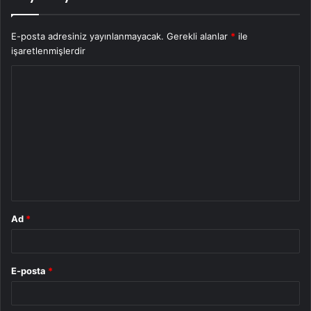
E-posta adresiniz yayınlanmayacak.
Gerekli alanlar
*
ile
işaretlenmişlerdir
Y
o
r
u
m
*
Ad
*
E-posta
*