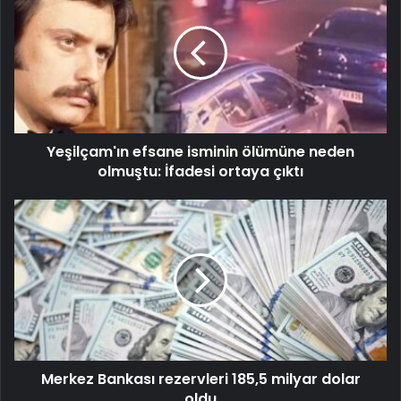
Yeşilçam'ın efsane isminin ölümüne neden
olmuştu: İfadesi ortaya çıktı
Merkez Bankası rezervleri 185,5 milyar dolar
oldu