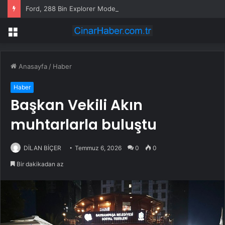
Ford, 288 Bin Explorer Modelini Tavan Rayı Hatası Nedeniyle Geri Çağırıyor
Menü
Anasayfa
/
Haber
Haber
Başkan Vekili Akın
muhtarlarla buluştu
DİLAN BİÇER
Temmuz 6, 2026
0
0
Bir dakikadan az