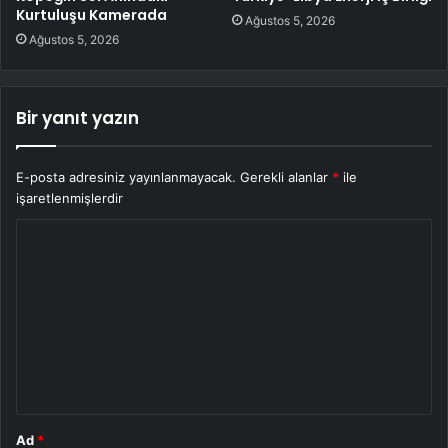
Kurtuluşu Kamerada
Ağustos 5, 2026
Ağustos 5, 2026
Bir yanıt yazın
E-posta adresiniz yayınlanmayacak.
Gerekli alanlar
*
ile
işaretlenmişlerdir
Y
o
r
u
m
*
Ad
*