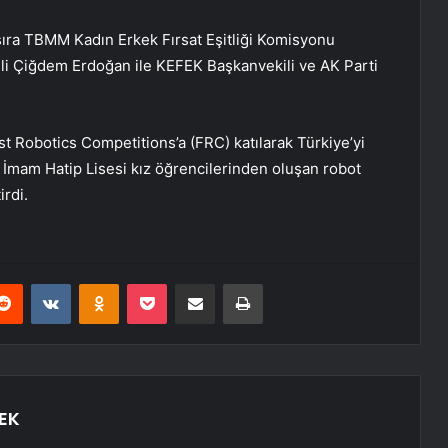
sıra TBMM Kadın Erkek Fırsat Eşitliği Komisyonu
ili Çiğdem Erdoğan ile KEFEK Başkanvekili ve AK Parti
st Robotics Competitions’a (FRC) katılarak Türkiye’yi
 İmam Hatip Lisesi kız öğrencilerinden oluşan robot
irdi.
erest
Reddit
VKontakte
Odnoklassniki
Pocket
E-Posta ile paylaş
Yazdır
EK