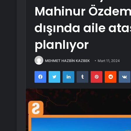
Mahinur Özdemi
dışında aile at
planlıyor
MEHMET HAZBİN KAZBEK
Mart 11, 2024
Facebook
Twitter
LinkedIn
Tumblr
Pinterest
Reddit