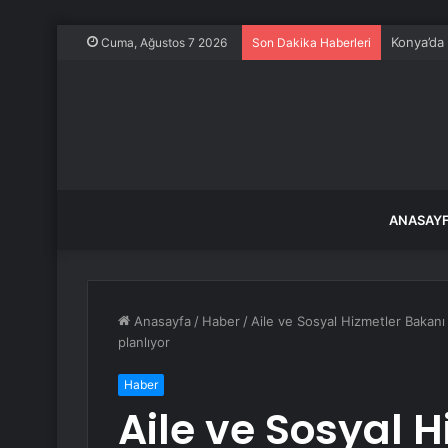
Konya’da
Cuma, Ağustos 7 2026
Son Dakika Haberleri
ANASAY
Anasayfa
/
Haber
/
Aile ve Sosyal Hizmetler Bakanı
planlıyor
Haber
Aile ve Sosyal 