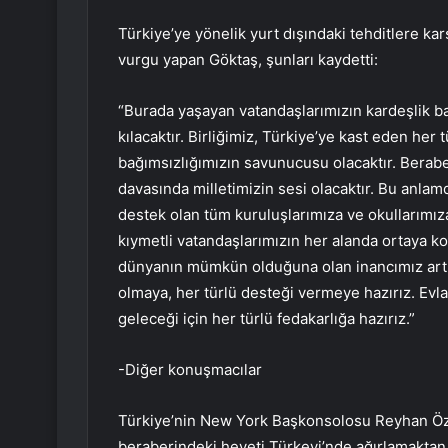
Türkiye’ye yönelik yurt dışındaki tehditlere ka
vurgu yapan Göktaş, şunları kaydetti:
“Burada yaşayan vatandaşlarımızın kardeşlik ba
kılacaktır. Birliğimiz, Türkiye’ye kast eden he
bağımsızlığımızın savunucusu olacaktır. Beraber
davasında milletimizin sesi olacaktır. Bu anla
destek olan tüm kuruluşlarımıza ve okullarımız
kıymetli vatandaşlarımızın her alanda ortaya koy
dünyanın mümkün olduğuna olan inancımız artıy
olmaya, her türlü desteği vermeye hazırız. Evla
geleceği için her türlü fedakarlığa hazırız.”
-Diğer konuşmacılar
Türkiye’nin New York Başkonsolosu Reyhan Özg
beraberindeki heyeti Türkevi’nde ağırlamaktan 