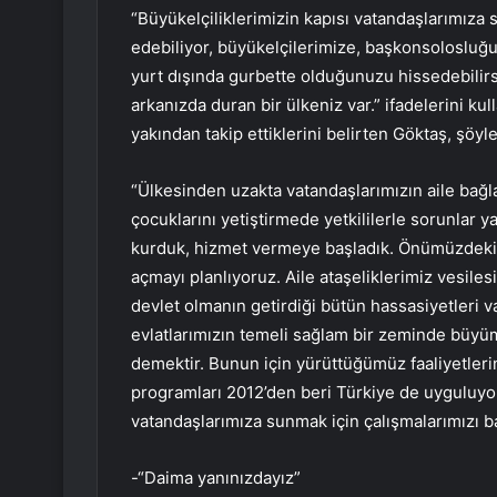
“Büyükelçiliklerimizin kapısı vatandaşlarımıza s
edebiliyor, büyükelçilerimize, başkonsolosluğ
yurt dışında gurbette olduğunuzu hissedebilirs
arkanızda duran bir ülkeniz var.” ifadelerini kul
yakından takip ettiklerini belirten Göktaş, şöyl
“Ülkesinden uzakta vatandaşlarımızın aile bağla
çocuklarını yetiştirmede yetkililerle sorunlar yaş
kurduk, hizmet vermeye başladık. Önümüzdeki 
açmayı planlıyoruz. Aile ataşeliklerimiz vesiles
devlet olmanın getirdiği bütün hassasiyetleri v
evlatlarımızın temeli sağlam bir zeminde büyü
demektir. Bunun için yürüttüğümüz faaliyetleri
programları 2012’den beri Türkiye de uyguluyor
vatandaşlarımıza sunmak için çalışmalarımızı ba
-“Daima yanınızdayız”