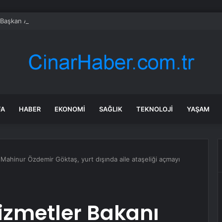
 Başkan Altay öğrencilerin heyecanına ortak oldu
FA
HABER
EKONOMI
SAĞLIK
TEKNOLOJI
YAŞAM
 Mahinur Özdemir Göktaş, yurt dışında aile ataşeliği açmayı
Hizmetler Bakanı