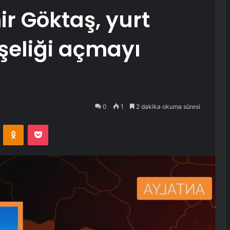
r Göktaş, yurt
aşeliği açmayı
0
1
2 dakika okuma süresi
VKontakte
Odnoklassniki
Pocket