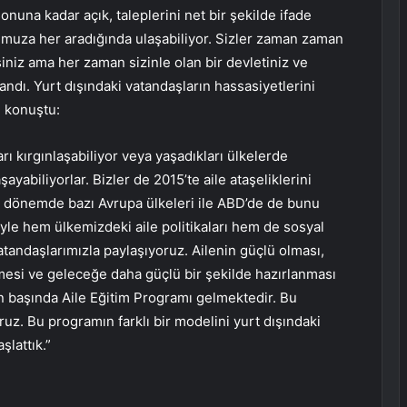
onuna kadar açık, taleplerini net bir şekilde ifade
umuza her aradığında ulaşabiliyor. Sizler zaman zaman
iniz ama her zaman sizinle olan bir devletiniz ve
landı. Yurt dışındaki vatandaşların hassasiyetlerini
e konuştu:
rı kırgınlaşabiliyor veya yaşadıkları ülkelerde
ayabiliyorlar. Bizler de 2015’te aile ataşeliklerini
dönemde bazı Avrupa ülkeleri ile ABD’de de bunu
iyle hem ülkemizdeki aile politikaları hem de sosyal
atandaşlarımızla paylaşıyoruz. Ailenin güçlü olması,
mesi ve geleceğe daha güçlü bir şekilde hazırlanması
n başında Aile Eğitim Programı gelmektedir. Bu
uz. Bu programın farklı bir modelini yurt dışındaki
şlattık.”