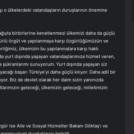
rşı o ülkelerdeki vatandaşların duruşlarının önemine
ğıyla birbirlerine kenetlenmesi ülkemizi daha da güçlü
r türlü örgüt ve yapılanmaya karşı özgürlüğümüzün ve
liğimiz, ülkemizin bu yapılanmalara karşı haklı
mda yurt dışında yaşayan vatandaşlarımıza hizmet veren,
a şükranlarımı sunuyorum. Yurt dışında yaşayan siz
acağı başarı Türkiye’yi daha güçlü kılıyor. Daha adil bir
or. Biz de devlet olarak her daim sizin yanınızda
tlarımızın geleceği, ülkemizin geleceği, milletimizin
ür ise Aile ve Sosyal Hizmetler Bakanı Göktaş’ı ve
memnuniyet duyduklarını belirtti.