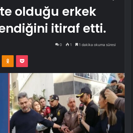
ikte olduğu erkek
diğini itiraf etti.
0
1
1 dakika okuma süresi
VKontakte
Odnoklassniki
Pocket