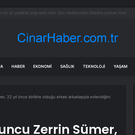
asla zarar ettirmeyen ikinci el araçlar
FA
HABER
EKONOMI
SAĞLIK
TEKNOLOJI
YAŞAM
r, 22 yıl önce birlikte olduğu erkek arkadaşıyla evlendiğini
uncu Zerrin Sümer,