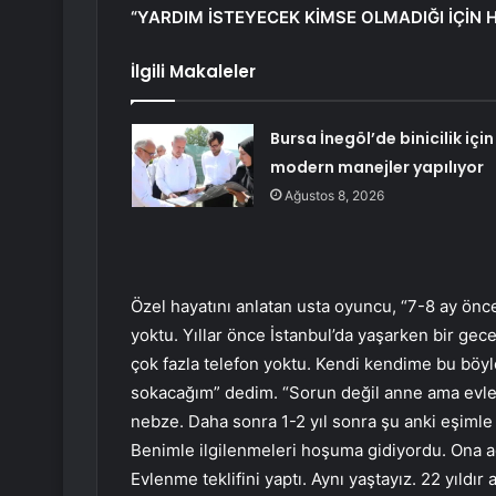
“YARDIM İSTEYECEK KİMSE OLMADIĞI İÇİN 
İlgili Makaleler
Bursa İnegöl’de binicilik için
modern manejler yapılıyor
Ağustos 8, 2026
Özel hayatını anlatan usta oyuncu, “7-8 ay önc
yoktu. Yıllar önce İstanbul’da yaşarken bir ge
çok fazla telefon yoktu. Kendi kendime bu böy
sokacağım” dedim. “Sorun değil anne ama evle
nebze. Daha sonra 1-2 yıl sonra şu anki eşimle t
Benimle ilgilenmeleri hoşuma gidiyordu. Ona a
Evlenme teklifini yaptı. Aynı yaştayız. 22 yıldı