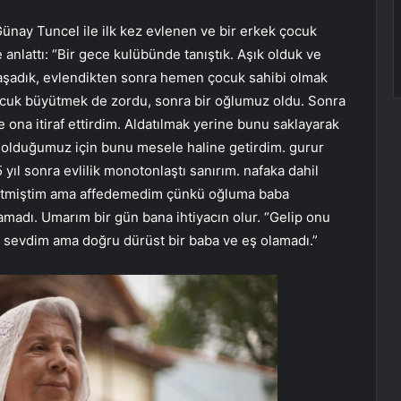
nay Tuncel ile ilk kez evlenen ve bir erkek çocuk
 anlattı: “Bir gece kulübünde tanıştık. Aşık olduk ve
e yaşadık, evlendikten sonra hemen çocuk sahibi olmak
 çocuk büyütmek de zordu, sonra bir oğlumuz oldu. Sonra
 ona itiraf ettirdim. Aldatılmak yerine bunu saklayarak
 olduğumuz için bunu mesele haline getirdim. gurur
yıl sonra evlilik monotonlaştı sanırım. nafaka dahil
affetmiştim ama affedemedim çünkü oğluma baba
lamadı. Umarım bir gün bana ihtiyacın olur. “Gelip onu
 sevdim ama doğru dürüst bir baba ve eş olamadı.”