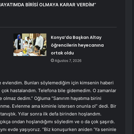
HAYATIMDA BİRİSİ OLMAYA KARAR VERDİM”
Konya’da Başkan Altay
öğrencilerin heyecanına
ortak oldu
Ağustos 7, 2026
e evlendim. Bunları söylemediğim için kimsenin haberi
ce çok hastalandım. Telefona bile gidemedim. O zamanlar
le olmaz dedim.” Oğluma “Sanırım hayatıma birini
nme. Evlenme ama kiminle istersen onunla ol” dedi. Bir
anıştık. Yıllar sonra ilk defa birinden hoşlandım.
çıkça ondan hoşlandığımı söyledim ve o da çok şaşırdı.
r aynı evde yaşıyoruz. “Biz konuşurken aniden ‘Ya seninle