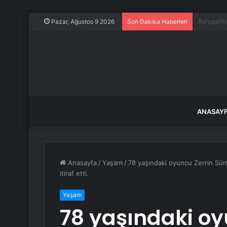
Satarken 
Pazar, Ağustos 9 2026
Son Dakika Haberleri
ANASAY
Anasayfa
/
Yaşam
/
78 yaşındaki oyuncu Zerrin Süme
itiraf etti.
Yaşam
78 yaşındaki oy