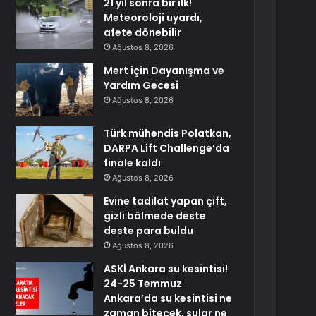
21 yıl sonra bir ilk!
Meteoroloji uyardı,
afete dönebilir
Ağustos 8, 2026
Mert için Dayanışma ve
Yardım Gecesi
Ağustos 8, 2026
Türk mühendis Polatkan,
DARPA Lift Challenge’da
finale kaldı
Ağustos 8, 2026
Evine tadilat yapan çift,
gizli bölmede deste
deste para buldu
Ağustos 8, 2026
ASKİ Ankara su kesintisi!
24-25 Temmuz
Ankara’da su kesintisi ne
zaman bitecek, sular ne