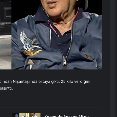
ından Nişantaşı’nda ortaya çıktı. 25 kilo verdiğini
şırttı.
Konya’da Başkan Altay