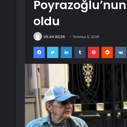
Poyrazoğlu’nun
oldu
DİLAN BİÇER
Temmuz 6, 2026
Facebook
Twitter
LinkedIn
Tumblr
Pinterest
Reddit