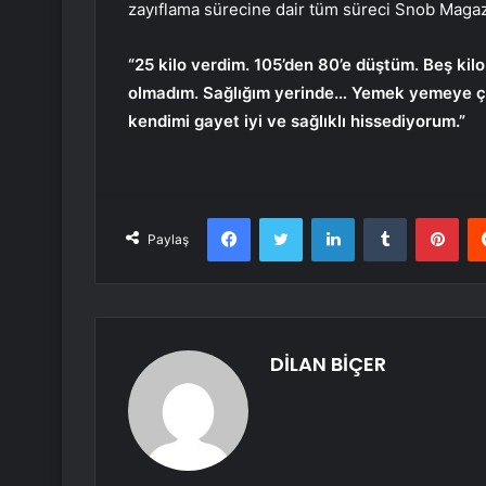
zayıflama sürecine dair tüm süreci Snob Magazi
“25 kilo verdim. 105’den 80’e düştüm. Beş kil
olmadım. Sağlığım yerinde… Yemek yemeye ça
kendimi gayet iyi ve sağlıklı hissediyorum.”
Facebook
Twitter
LinkedIn
Tumblr
Pint
Paylaş
DİLAN BİÇER