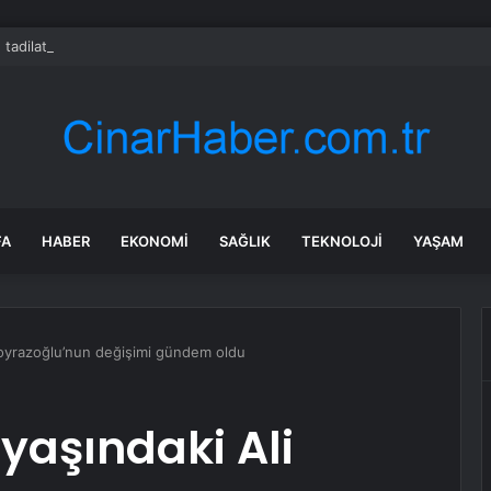
 tadilat yapan çift, gizli bölmede deste deste para buldu
FA
HABER
EKONOMI
SAĞLIK
TEKNOLOJI
YAŞAM
 Poyrazoğlu’nun değişimi gündem oldu
 yaşındaki Ali