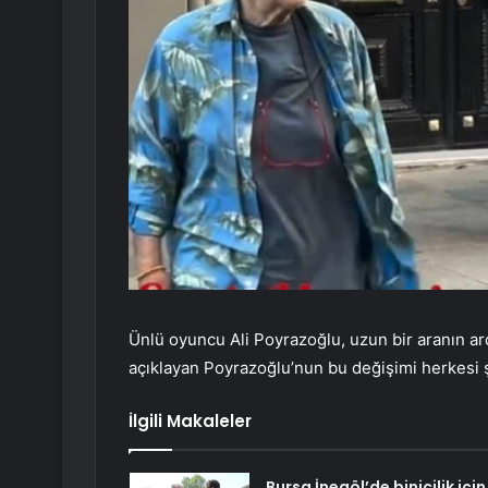
Ünlü oyuncu Ali Poyrazoğlu, uzun bir aranın ard
açıklayan Poyrazoğlu’nun bu değişimi herkesi şa
İlgili Makaleler
Bursa İnegöl’de binicilik için