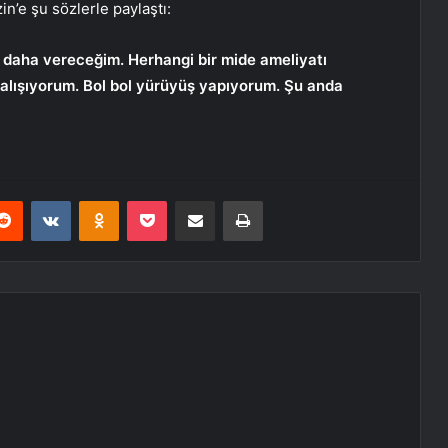
n’e şu sözlerle paylaştı:
o daha vereceğim. Herhangi bir mide ameliyatı
lışıyorum. Bol bol yürüyüş yapıyorum. Şu anda
erest
Reddit
VKontakte
Odnoklassniki
Pocket
E-Posta ile paylaş
Yazdır