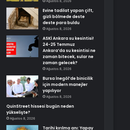
Ağustos 8, 2026
Evine tadilat yapan çift,
gizli bölmede deste
deste para buldu
Ağustos 8, 2026
ASKİ Ankara su kesintisi!
24-25 Temmuz
Ankara’da su kesintisi ne
zaman bitecek, sular ne
zaman gelecek?
Ağustos 8, 2026
Bursa İnegöl’de binicilik
için modern manejler
yapılıyor
Ağustos 8, 2026
QuinStreet hissesi bugün neden
yükselişte?
Ağustos 8, 2026
Tarihi kırılma anı: Yapay