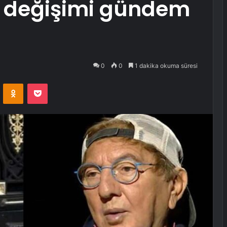
 değişimi gündem
0
0
1 dakika okuma süresi
VKontakte
Odnoklassniki
Pocket