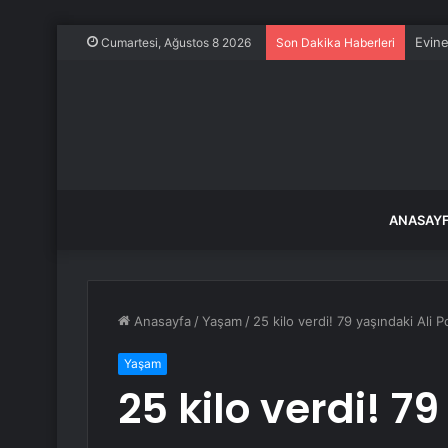
Evine
Cumartesi, Ağustos 8 2026
Son Dakika Haberleri
ANASAY
Anasayfa
/
Yaşam
/
25 kilo verdi! 79 yaşındaki Ali
Yaşam
25 kilo verdi! 79